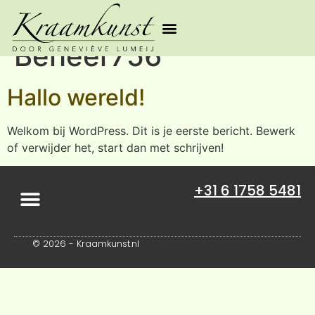
Auteur:
GL-
Beheer756
Hallo wereld!
Welkom bij WordPress. Dit is je eerste bericht. Bewerk
of verwijder het, start dan met schrijven!
+31 6 1758 5481
Algemene voorwaarden
Over Geneviève Lumeij
© 2026 - Kraamkunst.nl